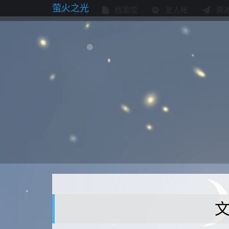
萤火之光
首页
档案馆
友人帐
溯