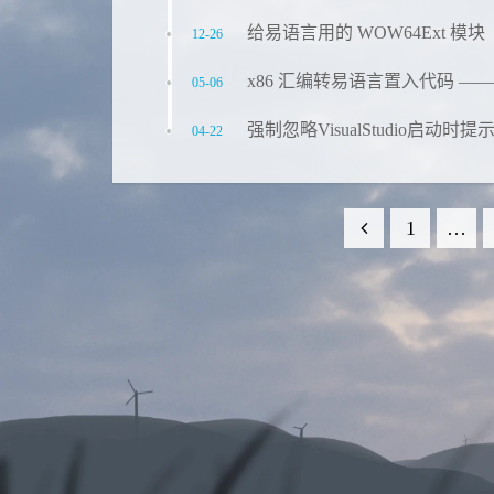
给易语言用的 WOW64Ext 模块
12-26
x86 汇编转易语言置入代码 —— A
05-06
强制忽略VisualStudio启动时
04-22
1
…