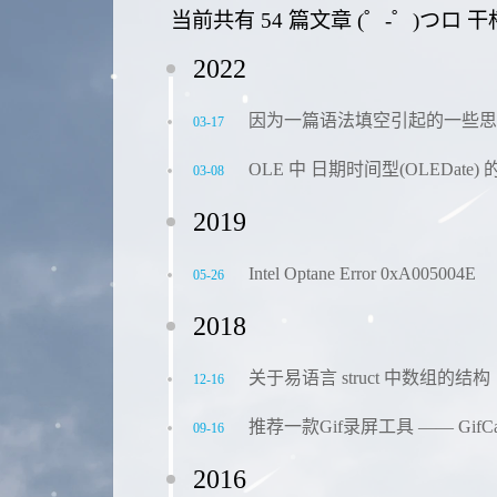
当前共有 54 篇文章 (゜-゜)つロ 干
2022
因为一篇语法填空引起的一些思
03-17
OLE 中 日期时间型(OLEDate)
03-08
2019
Intel Optane Error 0xA005004E
05-26
2018
关于易语言 struct 中数组的结构
12-16
推荐一款Gif录屏工具 —— GifC
09-16
2016