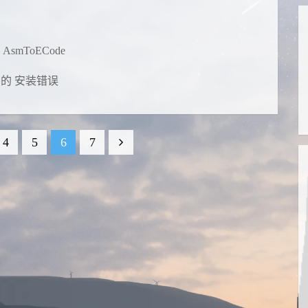
smToECode
提示的 安装错误
4
5
6
7