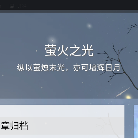
源
开往
萤火之光
纵以萤烛末光，亦可增辉日月
文章归档