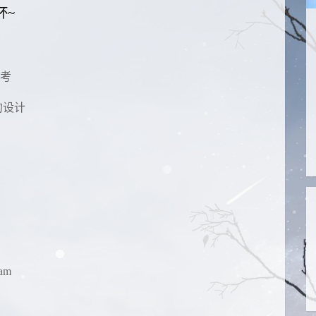
杯~
考
 的设计
am