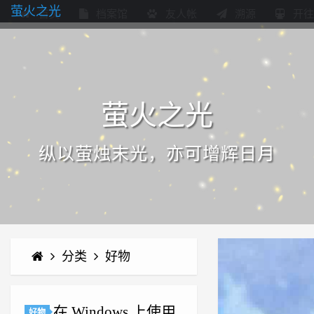
萤火之光
首页
档案馆
友人帐
溯源
开往
萤火之光
纵以萤烛末光，亦可增辉日月
分类
好物
在 Windows 上使用
好物