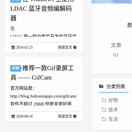
LDAC 蓝牙音频编解码
器
愿
引
LDAC 是一种由索尼开发的蓝牙音
频编解码器，它支持高达 990
文章
2024-02-25
阅读全文
kbps 的比特率，可通过蓝牙传输
61
24bit/96kHz 的高质量音频。然
推荐一款Gif录屏工
而，Windows 操作系统并不原生
好物
支持 LDAC 编码器，因此需要通
具 —— GifCam
过第三方驱动来实现。
分类列表
官方网站是：
步骤
http://blog.bahraniapps.com/gifcam/
1. 安装 Alternative A2DP Driv...
好物
软件不超过 2MiB 但是非常好用
技术
* 生成的 GIF 非常小巧（组合模
2018-09-16
阅读全文
生活
式，即省略各帧中的相同部分）
* 支持简单的编辑