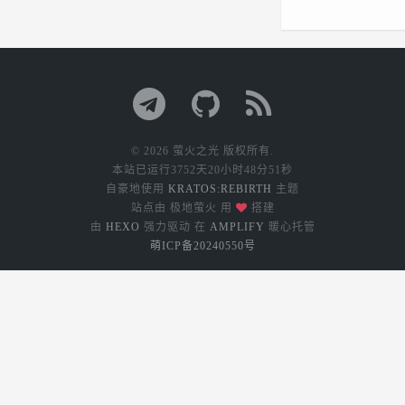
© 2026 萤火之光 版权所有.
本站已运行
3752天20小时48分51秒
自豪地使用
KRATOS:REBIRTH
主题
站点由 极地萤火 用
搭建
由
HEXO
强力驱动
在
AMPLIFY
暖心托管
萌ICP备20240550号